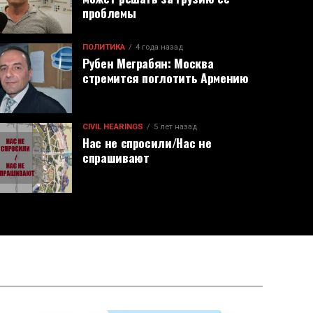
проблемы
ПОЛИТИКА
4 года назад
Рубен Меграбян: Москва
стремится поглотить Армению
CIVIL HEARINGS
5 лет назад
Нас не спросили/Нас не
спрашивают