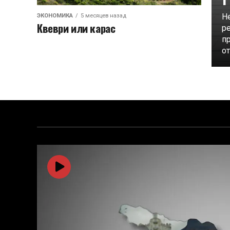
Н
ЭКОНОМИКА
5 месяцев назад
Квеври или карас
р
п
от