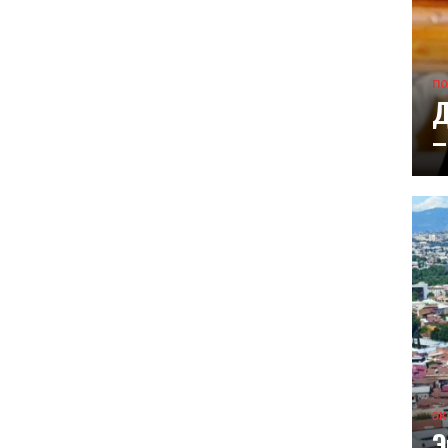
ПО
Д
–
ЭК
Э