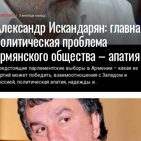
ЛИТИКА
3 месяца назад
Александр Искандарян: главна
политическая проблема
армянского общества – апатия
редстоящие парламентские выборы в Армении – какая из
артий может победить, взаимоотношения с Западом и
ссией, политическая апатия, надежды и...