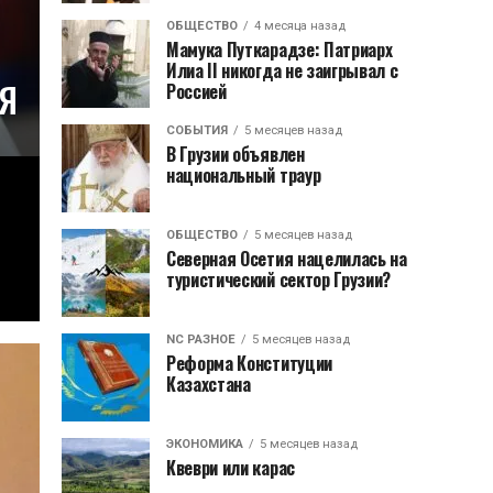
ОБЩЕСТВО
4 месяца назад
Мамука Путкарадзе: Патриарх
Илиа II никогда не заигрывал с
я
Россией
СОБЫТИЯ
5 месяцев назад
В Грузии объявлен
национальный траур
ОБЩЕСТВО
5 месяцев назад
Северная Осетия нацелилась на
туристический сектор Грузии?
NC РАЗНОЕ
5 месяцев назад
Реформа Конституции
Казахстана
ЭКОНОМИКА
5 месяцев назад
Квеври или карас