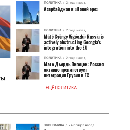
ПОЛИТИКА
2 года назад
Азербайджан в «Новой эре»
ПОЛИТИКА
2 года назад
Máté György Vigóczki: Russia is
actively obstructing Georgia’s
integration into the EU
ПОЛИТИКА
2 года назад
Мате Дьердь Вигоцки: Россия
активно препятствует
интеграции Грузии в ЕС
ты
ЕЩЁ ПОЛИТИКА
ЭКОНОМИКА
7 месяцев назад