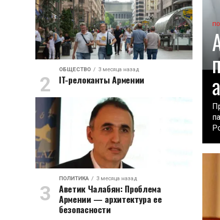
ПО
ОБЩЕСТВО
3 месяца назад
IT-релоканты Армении
П
п
Ро
ПОЛИТИКА
3 месяца назад
Аветик Чалабян: Проблема
Армении — архитектура ее
безопасности