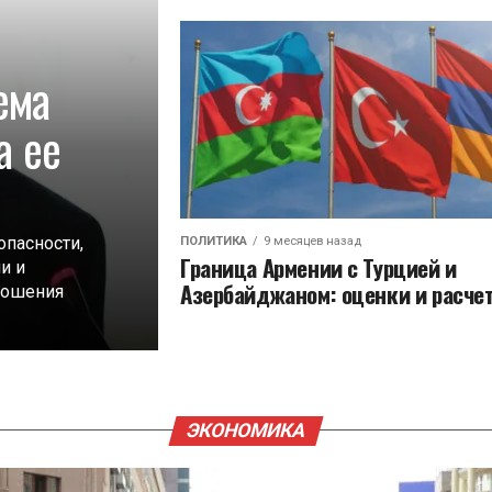
ема
а ее
пасности,
ПОЛИТИКА
9 месяцев назад
Граница Армении с Турцией и
и и
Азербайджаном: оценки и расче
ношения
ЭКОНОМИКА