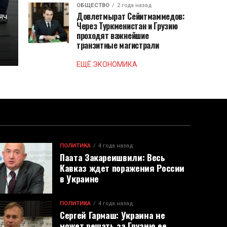
ОБЩЕСТВО
2 года назад
Довлетмырат Сейитмаммедов:
яч
Через Туркменистан и Грузию
проходят важнейшие
транзитные магистрали
ЕЩЁ ЭКОНОМИКА
ПОЛИТИКА
4 года назад
Паата Закареишвили: Весь
Кавказ ждет поражения России
в Украине
ПОЛИТИКА
4 года назад
Сергей Гармаш: Украина не
может решать за Грузию ее