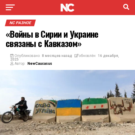
NC РАЗНОЕ
«Войны в Сирии и Украине
связаны с Кавказом»
Опубликовано
8 месяцев назад
обновлён
16 декабря,
2025
Автор:
NewCaucasus