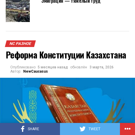
Эмиграция — тяжелый труд
NC РАЗНОЕ
Реформа Конституции Казахстана
Опубликовано
5 месяцев назад
обновлён
3 марта, 2026
Автор:
NewCaucasus
SHARE
TWEET