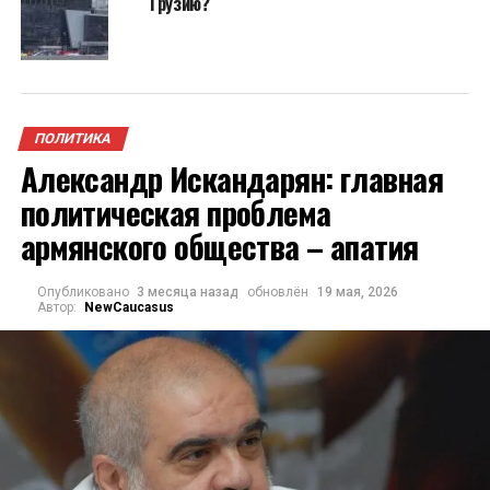
Грузию?
ПОЛИТИКА
Александр Искандарян: главная
политическая проблема
армянского общества – апатия
Опубликовано
3 месяца назад
обновлён
19 мая, 2026
Автор:
NewCaucasus