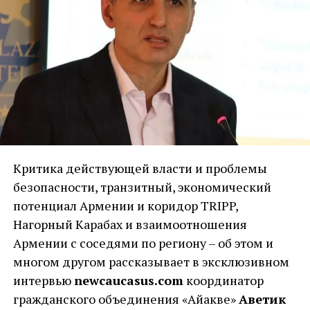
проголосуют за партии, которые не наберут и
4% и не пройдут в парламент. Согласно
законодательству, их голоса будут разделены
между теми партиями, которые пройдут в
парламент. Распределяются эти голоса
пропорционально – то есть, больше всех
голосов получит та партия, которая набрала
наибольшее количество голосов. И если мое
предположение верно, то этой партией
Критика действующей власти и проблемы
окажется «Гражданский договор». Вполне
безопасности, транзитный, экономический
возможно, что они набрать смогут и больше
потенциал Армении и коридор TRIPP,
50% голосов.
Нагорный Карабах и взаимоотношения
Армении с соседями по региону – об этом и
Но на сегодняшний день я не думаю, что они
многом другом рассказывает в эксклюзивном
смогут набрать конституционное большинство,
интервью
newcaucasus.com
координатор
то есть получить 2/3 мандатов. Это слишком
гражданского объединения «Айакве»
Аветик