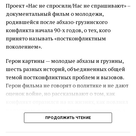
Проект «Нас не спросили/Нас не спрашивают» –
документальный фильм о молодежи,
родившейся после абхазо-грузинского
конфликта начала 90-х годов, о тех, кого
принято называть «постконфликтным
поколением».
Герои картины — молодые абхазы и грузины,
шесть разных историй, объединенных общей
темой постконфликтных проблем и вызовов.
Герои фильма не говорят о политике и не дают
оценок войне, но рассказывают о том, как
конфликт отразился на их жизнях, как повлиял
на взгляды, о том, чего пришлось лишиться, а
что, наоборот, удалось приобрести и какие
ПРОДОЛЖИТЬ ЧТЕНИЕ
проблемы им создает сегодняшняя ситуация.