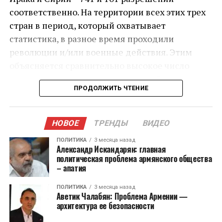
соответственно. На территории всех этих трех
стран в период, который охватывает
статистика, в разное время проходили
революции и/или военные действия. Этим
объясняется сравнительно высокое число
принятия положительных решений в
ПРОДОЛЖИТЬ ЧТЕНИЕ
отношении граждан этих государств. Но в
Грузию в поисках безопасности бежали не
только от войны.
НОВОЕ
ТРЕНДЫ
ВИДЕО
Считается, что Грузия по сравнению с
ПОЛИТИКА
3 месяца назад
Александр Искандарян: главная
большинством стран постсоветского
политическая проблема армянского общества
– апатия
пространства добилась большего прогресса в
построении и развитии демократии,
ПОЛИТИКА
3 месяца назад
гражданских свобод и защиты прав человека.
Аветик Чалабян: Проблема Армении —
архитектура ее безопасности
Высокие позиции в разных рейтингах,