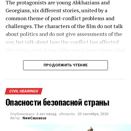
The protagonists are young Abkhazians and
Georgians, six different stories, united by a
common theme of post-conflict problems and
challenges. The characters of the film do not talk
about politics and do not give assessments of the
war, but talk about how the conflict has affected
their lives, how it has influenced their views, what
they had to lose, and what, on the contrary, they
managed to acquire, and what problems are
ПРОДОЛЖИТЬ ЧТЕНИЕ
created today. This is a film about people who did
not start the war and are not responsible for those
who fought, but who may be able to bring the
CIVIL HEARINGS
conflict settlement closer.
Опасности безопасной страны
Опубликовано
6 лет назад
обновлён
20 сентября, 2020
Автор:
NewCaucasus