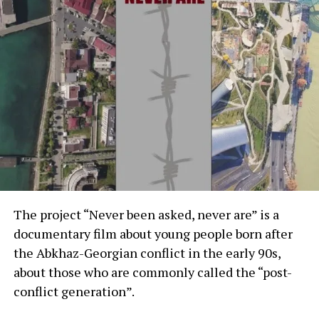
И никто не спрашивает нас, как нам быть,
мечтать и развиваться в таких
обстоятельствах?», – говорит автор абхазской
части фильма Атана Агрба.
The project “Never been asked, never are” is a
documentary film about young people born after
the Abkhaz-Georgian conflict in the early 90s,
about those who are commonly called the “post-
conflict generation”.