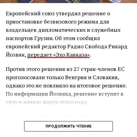
Европейский союз утвердил решение о
приостановке безвизового режима для
владельцев дипломатических и служебных
паспортов Грузии. Об этом сообщил
европейский редактор Радио Свобода Рикард
Йозвяк,
передает «Эхо Кавказа»
.
Против этого решения из 27 стран-членов ЕС
проголосовали только Венгрия и Словакия,
однако это не повлияло на итоговое решение.
По информации Йозвяка, решение вступит в
силу в начале марта этого года.
В конце декабря 2025 года в Европейском
союзе начал действовать обновлённый
ПРОДОЛЖИТЬ ЧТЕНИЕ
механизм приостановки безвизового режима.