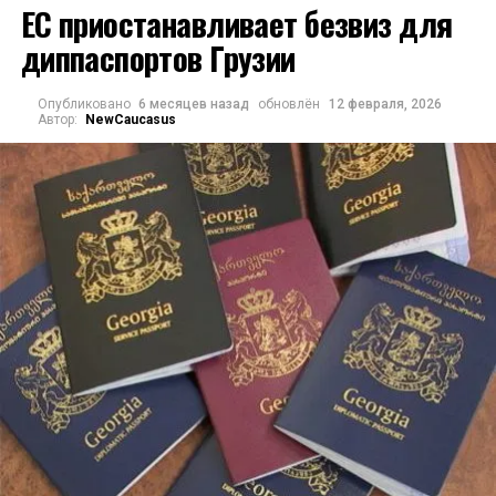
ЕС приостанавливает безвиз для
массивным внутренним кровотечением. Илиа
диппаспортов Грузии
Второй скончался в больнице около девяти
вечера 17 марта
Опубликовано
6 месяцев назад
обновлён
12 февраля, 2026
Автор:
NewCaucasus