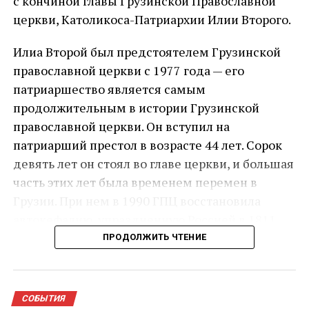
с кончиной главы Грузинской Православной
церкви, Католикоса-Патриархии Илии Второго.
Илиа Второй был предстоятелем Грузинской
православной церкви с 1977 года — его
патриаршество является самым
продолжительным в истории Грузинской
православной церкви. Он вступил на
патриарший престол в возрасте 44 лет. Сорок
девять лет он стоял во главе церкви, и большая
часть этих лет была временем перемен в
Грузии. При нем в 1990 ГПЦ восстановила
автокефалию, упраздненную Россией в 1811
году.
ПРОДОЛЖИТЬ ЧТЕНИЕ
Состояние здоровья 93-летнего главы Церкви
резко ухудшилось в ночь на 17 марта: он был
СОБЫТИЯ
доставлен в Кавказский медицинский центр с