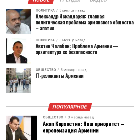
Функции обоих ведомств будут полностью
госслужащим по утверждённым квотам.
переданы государственному аудиту.
ПОЛИТИКА
3 месяца назад
Александр Искандарян: главная
политическая проблема армянского общества
Также принято решение упразднить институт
– апатия
бизнесомбудсмена. Он перестанет
ПОЛИТИКА
3 месяца назад
существовать с 1 января 2026 года. Функции на
Аветик Чалабян: Проблема Армении —
себя возьмет Министерство экономики.
архитектура ее безопасности
Служба защиты персональных данных и
ОБЩЕСТВО
3 месяца назад
Антикоррупционное бюро были учреждены
IT-релоканты Армении
для выполнения рекомендаций Европейского
Союза в 2023 году.
ПОПУЛЯРНОЕ
ОБЩЕСТВО
3 месяца назад
Акоп Карапетян: Наш приоритет –
европеизация Армении