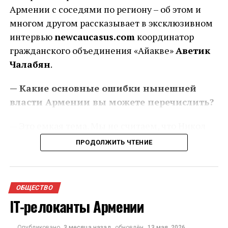
Армении с соседями по региону – об этом и
многом другом рассказывает в эксклюзивном
интервью
newcaucasus.com
координатор
гражданского объединения «Айакве»
Аветик
Чалабян
.
— Какие основные ошибки нынешней
власти Армении вы можете перечислить?
— Это емкая тема. Мы не считаем, что Никол
Пашинян (премьер-министр Армении – прим.
ПРОДОЛЖИТЬ ЧТЕНИЕ
ред.) совершает какие-то отдельные ошибки. У
нас с ним концептуальное противоречие в
видении обустройства архитектуры
ОБЩЕСТВО
безопасности вокруг нашей страны. С точки
IT-релоканты Армении
зрения будущего Армении, с точки зрения
будущего региона в целом. Пашинян, я считаю,
Опубликовано
3 месяца назад
обновлён
13 мая, 2026