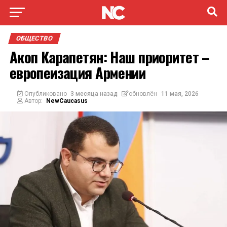
ОБЩЕСТВО
Акоп Карапетян: Наш приоритет –
европеизация Армении
Опубликовано
3 месяца назад
обновлён
11 мая, 2026
Автор:
NewCaucasus