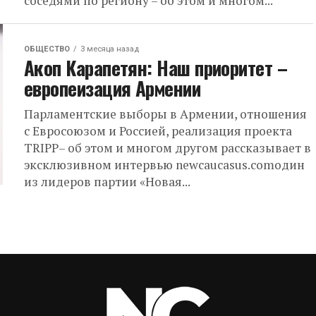
соседями по региону – об этом и многом...
ОБЩЕСТВО
3 месяца назад
Акоп Карапетян: Наш приоритет –
европеизация Армении
Парламентские выборы в Армении, отношения
с Евросоюзом и Россией, реализация проекта
TRIPP– об этом и многом другом рассказывает в
эксклюзивном интервью newcaucasus.comодин
из лидеров партии «Новая...