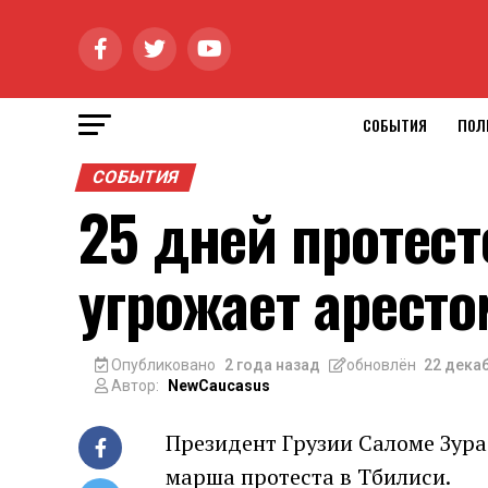
СОБЫТИЯ
ПОЛ
СОБЫТИЯ
25 дней протест
угрожает аресто
Опубликовано
2 года назад
обновлён
22 декаб
Автор:
NewCaucasus
Президент Грузии Саломе Зур
марша протеста в Тбилиси.