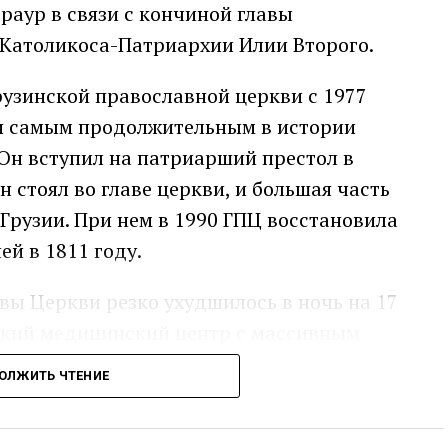
раур в связи с кончиной главы
 Католикоса-Патриархии Илии Второго.
рузинской православной церкви с 1977
ся самым продолжительным в истории
Он вступил на патриарший престол в
он стоял во главе церкви, и большая часть
 Грузии. При нем в 1990 ГПЦ восстановила
й в 1811 году.
авы Церкви резко ухудшилось в ночь на 17
зский медицинский центр с массивным
торой скончался в больнице около
ОЛЖИТЬ ЧТЕНИЕ