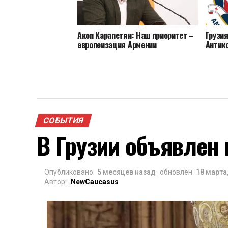
Акоп Карапетян: Наш приоритет –
Грузия
европеизация Армении
Антик
СОБЫТИЯ
В Грузии объявлен
Опубликовано
5 месяцев назад
обновлён
18 марта
Автор:
NewCaucasus