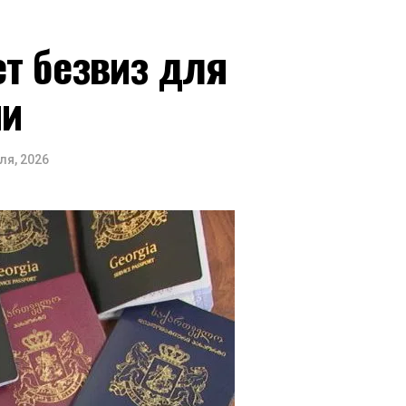
т безвиз для
ии
ля, 2026