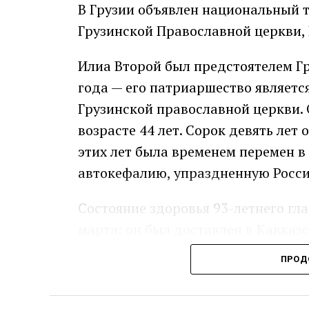
В Грузии объявлен национальный т
Грузинской Православной церкви,
Илиа Второй был предстоятелем Г
года — его патриаршество являет
Грузинской православной церкви. 
возрасте 44 лет. Сорок девять лет 
этих лет была временем перемен в
автокефалию, упраздненную Россие
Состояние здоровья 93-летнего гл
марта: он был доставлен в Кавка
внутренним кровотечением. Илиа В
ПРОД
девяти вечера 17 марта