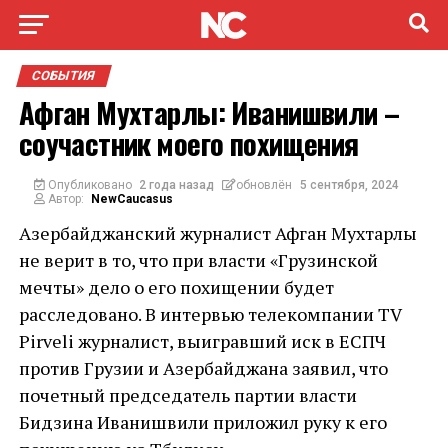
СОБЫТИЯ
Афган Мухтарлы: Иванишвили –
соучастник моего похищения
Опубликовано
2 года назад
обновлён
5 сентября, 2024
Автор:
NewCaucasus
Азербайджанский журналист Афган Мухтарлы
не верит в то, что при власти «Грузинской
мечты» дело о его похищении будет
расследовано. В интервью телекомпании TV
Pirveli журналист, выигравший иск в ЕСПЧ
против Грузии и Азербайджана заявил, что
почетный председатель партии власти
Бидзина Иванишвили приложил руку к его