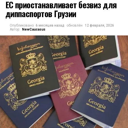
ЕС приостанавливает безвиз для
массивным внутренним кровотечением. Илиа
диппаспортов Грузии
Второй скончался в больнице около девяти
вечера 17 марта
Опубликовано
6 месяцев назад
обновлён
12 февраля, 2026
Автор:
NewCaucasus