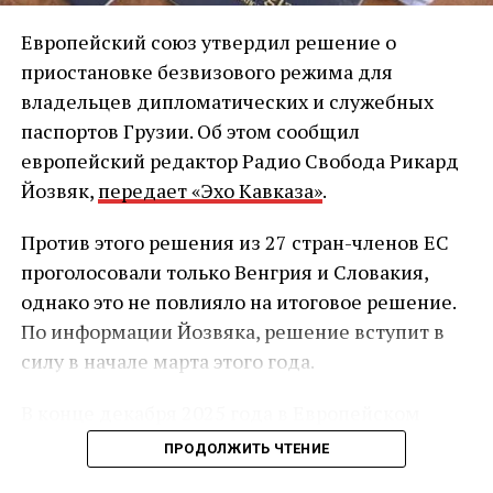
Европейский союз утвердил решение о
приостановке безвизового режима для
владельцев дипломатических и служебных
паспортов Грузии. Об этом сообщил
европейский редактор Радио Свобода Рикард
Йозвяк,
передает «Эхо Кавказа»
.
Против этого решения из 27 стран-членов ЕС
проголосовали только Венгрия и Словакия,
однако это не повлияло на итоговое решение.
По информации Йозвяка, решение вступит в
силу в начале марта этого года.
В конце декабря 2025 года в Европейском
союзе начал действовать обновлённый
ПРОДОЛЖИТЬ ЧТЕНИЕ
механизм приостановки безвизового режима.