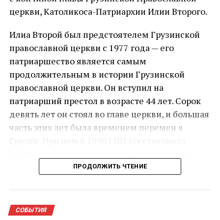
церкви, Католикоса-Патриархии Илии Второго.
Илиа Второй был предстоятелем Грузинской
православной церкви с 1977 года — его
патриаршество является самым
продолжительным в истории Грузинской
православной церкви. Он вступил на
патриарший престол в возрасте 44 лет. Сорок
девять лет он стоял во главе церкви, и большая
часть этих лет была временем перемен в
Грузии. При нем в 1990 ГПЦ восстановила
автокефалию, упраздненную Россией в 1811
году.
ПРОДОЛЖИТЬ ЧТЕНИЕ
Состояние здоровья 93-летнего главы Церкви
резко ухудшилось в ночь на 17 марта: он был
СОБЫТИЯ
доставлен в Кавказский медицинский центр с