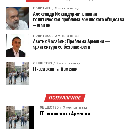
Функции обоих ведомств будут полностью
госслужащим по утверждённым квотам.
переданы государственному аудиту.
ПОЛИТИКА
3 месяца назад
Александр Искандарян: главная
политическая проблема армянского общества
Также принято решение упразднить институт
– апатия
бизнесомбудсмена. Он перестанет
ПОЛИТИКА
3 месяца назад
существовать с 1 января 2026 года. Функции на
Аветик Чалабян: Проблема Армении —
себя возьмет Министерство экономики.
архитектура ее безопасности
Служба защиты персональных данных и
ОБЩЕСТВО
3 месяца назад
Антикоррупционное бюро были учреждены
IT-релоканты Армении
для выполнения рекомендаций Европейского
Союза в 2023 году.
ПОПУЛЯРНОЕ
ОБЩЕСТВО
3 месяца назад
IT-релоканты Армении