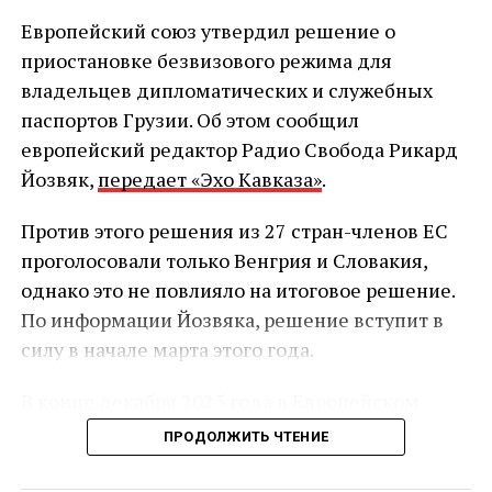
Европейский союз утвердил решение о
приостановке безвизового режима для
владельцев дипломатических и служебных
паспортов Грузии. Об этом сообщил
европейский редактор Радио Свобода Рикард
Йозвяк,
передает «Эхо Кавказа»
.
Против этого решения из 27 стран-членов ЕС
проголосовали только Венгрия и Словакия,
однако это не повлияло на итоговое решение.
По информации Йозвяка, решение вступит в
силу в начале марта этого года.
В конце декабря 2025 года в Европейском
союзе начал действовать обновлённый
ПРОДОЛЖИТЬ ЧТЕНИЕ
механизм приостановки безвизового режима.
После его утверждения стало известно, что он