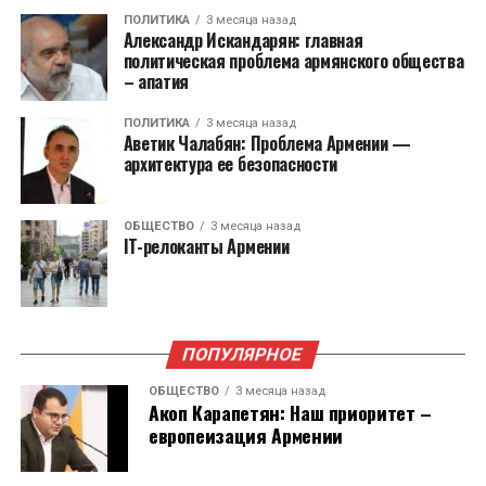
переданы государственному аудиту.
ПОЛИТИКА
3 месяца назад
Александр Искандарян: главная
политическая проблема армянского общества
Также принято решение упразднить институт
– апатия
бизнесомбудсмена. Он перестанет
ПОЛИТИКА
3 месяца назад
существовать с 1 января 2026 года. Функции на
Аветик Чалабян: Проблема Армении —
себя возьмет Министерство экономики.
архитектура ее безопасности
Служба защиты персональных данных и
ОБЩЕСТВО
3 месяца назад
Антикоррупционное бюро были учреждены
IT-релоканты Армении
для выполнения рекомендаций Европейского
Союза в 2023 году.
ПОПУЛЯРНОЕ
ОБЩЕСТВО
3 месяца назад
Акоп Карапетян: Наш приоритет –
европеизация Армении