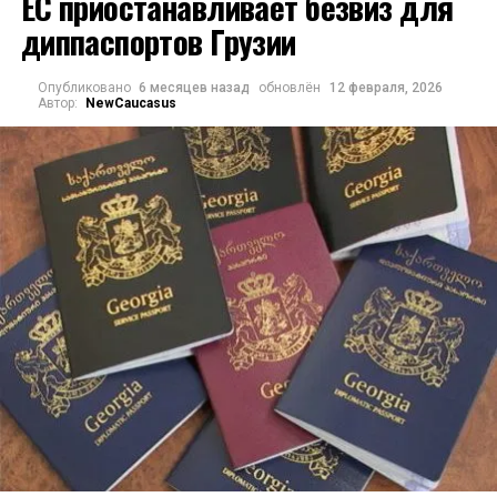
ЕС приостанавливает безвиз для
массивным внутренним кровотечением. Илиа
диппаспортов Грузии
Второй скончался в больнице около девяти
вечера 17 марта
Опубликовано
6 месяцев назад
обновлён
12 февраля, 2026
Автор:
NewCaucasus