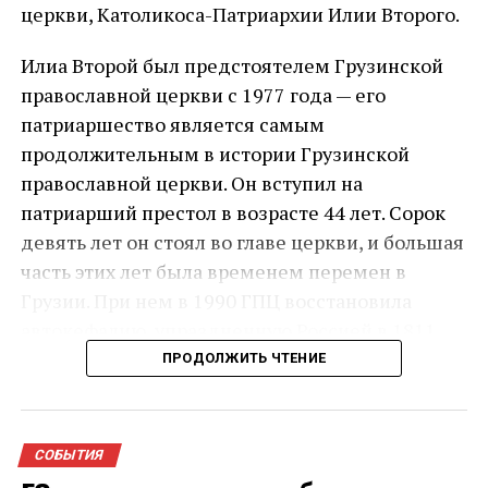
церкви, Католикоса-Патриархии Илии Второго.
Илиа Второй был предстоятелем Грузинской
православной церкви с 1977 года — его
патриаршество является самым
продолжительным в истории Грузинской
православной церкви. Он вступил на
патриарший престол в возрасте 44 лет. Сорок
девять лет он стоял во главе церкви, и большая
часть этих лет была временем перемен в
Грузии. При нем в 1990 ГПЦ восстановила
автокефалию, упраздненную Россией в 1811
году.
ПРОДОЛЖИТЬ ЧТЕНИЕ
Состояние здоровья 93-летнего главы Церкви
резко ухудшилось в ночь на 17 марта: он был
СОБЫТИЯ
доставлен в Кавказский медицинский центр с