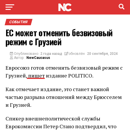
СОБЫТИЯ
ЕС может отменить безвизовый
режим с Грузией
Опубликовано
2 года назад
обновлён
20 сентября, 2024
Автор:
NewCaucasus
Евросоюз готов отменить безвизовый режим с
Грузией,
пишет
издание POLITICO.
Как отмечает издание, это станет важной
частью разрыва отношений между Брюсселем
и Грузией.
Спикер внешнеполитической службы
Еврокомиссии Петер Стано подтвердил, что