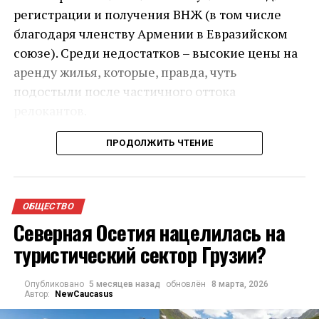
регистрации и получения ВНЖ (в том числе
благодаря членству Армении в Евразийском
союзе). Среди недостатков – высокие цены на
аренду жилья, которые, правда, чуть
подостыли после частичного оттока
релокантов.
Поговорим о том, уезжают или остаются
ПРОДОЛЖИТЬ ЧТЕНИЕ
релоканты в армянской ИТ-отрасли, и сколько
вливают денег в экономику страны работники
Adobe, Nvidia и других компаний, которые
ОБЩЕСТВО
перенесли свои офисы из России в Армению. В
Северная Осетия нацелилась на
2022–2023 годах в Армению приехали тысячи
туристический сектор Грузии?
ИТ-специалистов, десятки компаний
перенесли сюда свои офисы. Среди них были и
Опубликовано
5 месяцев назад
обновлён
8 марта, 2026
остаются как собственно российские
Автор:
NewCaucasus
компании, так и международные.