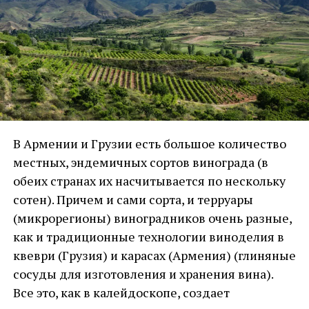
касается качественных характеристик —
тенденция не самая благоприятная. При том,
что количество туристов из России выросло,
общая сумма денег, которые они потратили в
Грузии, уменьшилась.
Выводов тут напрашивается несколько.
Главным образом, это может говорить о том,
В Армении и Грузии есть большое количество
что российские туристы в принципе стали
местных, эндемичных сортов винограда (в
экономить на поездках на фоне уменьшения
обеих странах их насчитывается по нескольку
покупательной способности. Можно также
сотен). Причем и сами сорта, и терруары
Источник: Статкомитет Армении, данные
предположить, что что наиболее
(микрорегионы) виноградников очень разные,
приводятся за февраль каждого года
платежеспособная часть аудитории просто
как и традиционные технологии виноделия в
переориентировалась на другие направления.
квеври (Грузия) и карасах (Армения) (глиняные
Но есть и еще один фактор, точно
Эффект релокантов для экономики: если,
сосуды для изготовления и хранения вина).
заслуживающий внимания: в последние годы
немного упрощая, помножить нынешнюю
Все это, как в калейдоскопе, создает
часть туристов начала тратить свой отпускной
среднюю зарплату айтишника в армянской