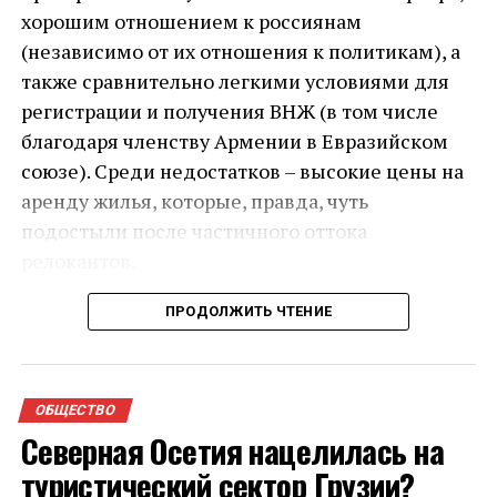
хорошим отношением к россиянам
(независимо от их отношения к политикам), а
также сравнительно легкими условиями для
регистрации и получения ВНЖ (в том числе
благодаря членству Армении в Евразийском
союзе). Среди недостатков – высокие цены на
аренду жилья, которые, правда, чуть
подостыли после частичного оттока
релокантов.
Поговорим о том, уезжают или остаются
ПРОДОЛЖИТЬ ЧТЕНИЕ
релоканты в армянской ИТ-отрасли, и сколько
вливают денег в экономику страны работники
Adobe, Nvidia и других компаний, которые
ОБЩЕСТВО
перенесли свои офисы из России в Армению. В
Северная Осетия нацелилась на
2022–2023 годах в Армению приехали тысячи
туристический сектор Грузии?
ИТ-специалистов, десятки компаний