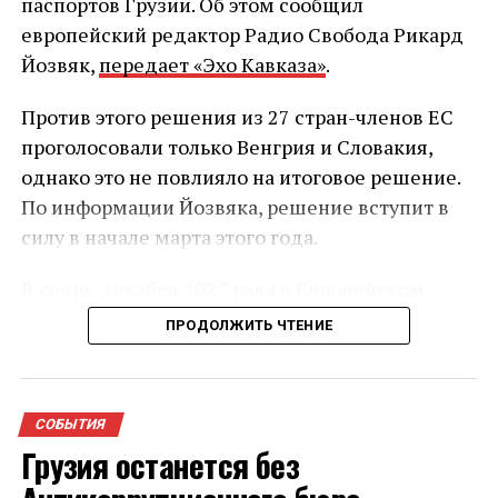
паспортов Грузии. Об этом сообщил
европейский редактор Радио Свобода Рикард
Йозвяк,
передает «Эхо Кавказа»
.
Против этого решения из 27 стран-членов ЕС
проголосовали только Венгрия и Словакия,
однако это не повлияло на итоговое решение.
По информации Йозвяка, решение вступит в
силу в начале марта этого года.
В конце декабря 2025 года в Европейском
союзе начал действовать обновлённый
ПРОДОЛЖИТЬ ЧТЕНИЕ
механизм приостановки безвизового режима.
После его утверждения стало известно, что он
может затронуть Грузию — на фоне
СОБЫТИЯ
усиливающейся критики политики правящей
Грузия останется без
партии со стороны Брюсселя и других