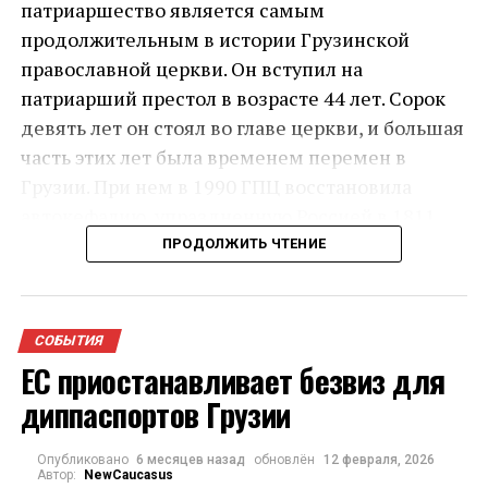
патриаршество является самым
продолжительным в истории Грузинской
православной церкви. Он вступил на
патриарший престол в возрасте 44 лет. Сорок
девять лет он стоял во главе церкви, и большая
часть этих лет была временем перемен в
Грузии. При нем в 1990 ГПЦ восстановила
автокефалию, упраздненную Россией в 1811
году.
ПРОДОЛЖИТЬ ЧТЕНИЕ
Состояние здоровья 93-летнего главы Церкви
резко ухудшилось в ночь на 17 марта: он был
СОБЫТИЯ
доставлен в Кавказский медицинский центр с
ЕС приостанавливает безвиз для
массивным внутренним кровотечением. Илиа
диппаспортов Грузии
Второй скончался в больнице около девяти
вечера 17 марта
Опубликовано
6 месяцев назад
обновлён
12 февраля, 2026
Автор:
NewCaucasus