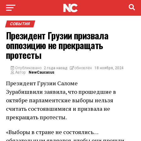
СОБЫТИЯ
Президент Грузии призвала
оппозицию не прекращать
протесты
Опубликовано
2 года назад
обновлён
18 ноября, 2024
Автор:
NewCaucasus
Президент Грузии Саломе
Зурабишвили заявила, что прошедшие в
октябре парламентские выборы нельзя
считать состоявшимися и призвала не
прекращать протесты.
«Выборы в стране не состоялись…
обязательным является, чтобы они прошли