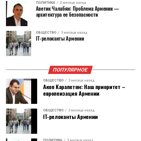
ПОЛИТИКА
3 месяца назад
существовать с 1 января 2026 года. Функции на
Аветик Чалабян: Проблема Армении —
себя возьмет Министерство экономики.
архитектура ее безопасности
Служба защиты персональных данных и
ОБЩЕСТВО
3 месяца назад
Антикоррупционное бюро были учреждены
IT-релоканты Армении
для выполнения рекомендаций Европейского
Союза в 2023 году.
ПОПУЛЯРНОЕ
ОБЩЕСТВО
3 месяца назад
Акоп Карапетян: Наш приоритет –
европеизация Армении
ОБЩЕСТВО
3 месяца назад
IT-релоканты Армении
ПОЛИТИКА
3 месяца назад