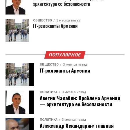
себя возьмет Министерство экономики.
архитектура ее безопасности
Служба защиты персональных данных и
ОБЩЕСТВО
3 месяца назад
Антикоррупционное бюро были учреждены
IT-релоканты Армении
для выполнения рекомендаций Европейского
Союза в 2023 году.
ПОПУЛЯРНОЕ
ОБЩЕСТВО
3 месяца назад
IT-релоканты Армении
ПОЛИТИКА
3 месяца назад
Аветик Чалабян: Проблема Армении
— архитектура ее безопасности
ПОЛИТИКА
3 месяца назад
Александр Искандарян: главная