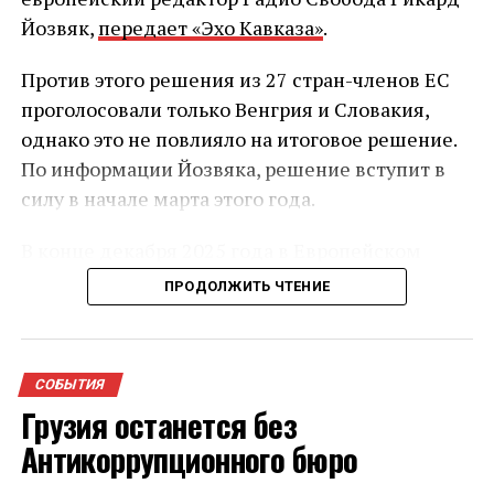
Йозвяк,
передает «Эхо Кавказа»
.
Против этого решения из 27 стран-членов ЕС
проголосовали только Венгрия и Словакия,
однако это не повлияло на итоговое решение.
По информации Йозвяка, решение вступит в
силу в начале марта этого года.
В конце декабря 2025 года в Европейском
союзе начал действовать обновлённый
ПРОДОЛЖИТЬ ЧТЕНИЕ
механизм приостановки безвизового режима.
После его утверждения стало известно, что он
может затронуть Грузию — на фоне
СОБЫТИЯ
усиливающейся критики политики правящей
Грузия останется без
партии со стороны Брюсселя и других
Антикоррупционного бюро
европейских столиц.