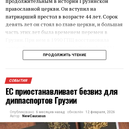
продолжительным в истории Грузинской
православной церкви. Он вступил на
патриарший престол в возрасте 44 лет. Сорок
девять лет он стоял во главе церкви, и большая
часть этих лет была временем перемен в
Грузии. При нем в 1990 ГПЦ восстановила
автокефалию, упраздненную Россией в 1811
году.
ПРОДОЛЖИТЬ ЧТЕНИЕ
Состояние здоровья 93-летнего главы Церкви
резко ухудшилось в ночь на 17 марта: он был
СОБЫТИЯ
доставлен в Кавказский медицинский центр с
ЕС приостанавливает безвиз для
массивным внутренним кровотечением. Илиа
диппаспортов Грузии
Второй скончался в больнице около девяти
вечера 17 марта
Опубликовано
6 месяцев назад
обновлён
12 февраля, 2026
Автор:
NewCaucasus