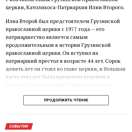
церкви, Католикоса-Патриархии Илии Второго.
Илиа Второй был предстоятелем Грузинской
православной церкви с 1977 года — его
патриаршество является самым
продолжительным в истории Грузинской
православной церкви. Он вступил на
патриарший престол в возрасте 44 лет. Сорок
девять лет он стоял во главе церкви, и большая
часть этих лет была временем перемен в
Грузии. При нем в 1990 ГПЦ восстановила
автокефалию, упраздненную Россией в 1811
году.
ПРОДОЛЖИТЬ ЧТЕНИЕ
Состояние здоровья 93-летнего главы Церкви
резко ухудшилось в ночь на 17 марта: он был
СОБЫТИЯ
доставлен в Кавказский медицинский центр с