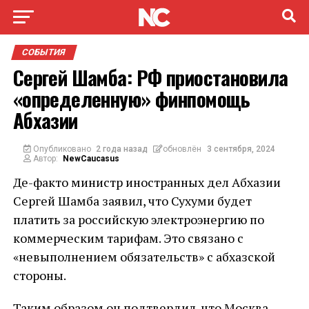
СОБЫТИЯ
Сергей Шамба: РФ приостановила
«определенную» финпомощь
Абхазии
Опубликовано
2 года назад
обновлён
3 сентября, 2024
Автор:
NewCaucasus
Де-факто министр иностранных дел Абхазии
Сергей Шамба заявил, что Сухуми будет
платить за российскую электроэнергию по
коммерческим тарифам. Это связано с
«невыполнением обязательств» с абхазской
стороны.
Таким образом он
подтвердил
, что Москва