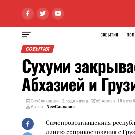
СОБЫТИЯ
ПОЛ
СОБЫТИЯ
Сухуми закрыва
Абхазией и Груз
Опубликовано
2 года назад
обновлён
18 октяб
Автор:
NewCaucasus
Самопровозглашенная республи
линию соприкосновения с Груз