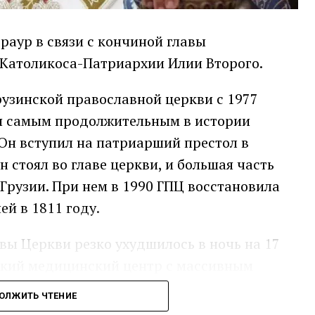
раур в связи с кончиной главы
 Католикоса-Патриархии Илии Второго.
рузинской православной церкви с 1977
ся самым продолжительным в истории
Он вступил на патриарший престол в
он стоял во главе церкви, и большая часть
 Грузии. При нем в 1990 ГПЦ восстановила
й в 1811 году.
авы Церкви резко ухудшилось в ночь на 17
зский медицинский центр с массивным
торой скончался в больнице около
ОЛЖИТЬ ЧТЕНИЕ