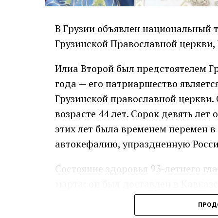
В Грузии объявлен национальный т
Грузинской Православной церкви,
Илиа Второй был предстоятелем Г
года — его патриаршество являет
Грузинской православной церкви. 
возрасте 44 лет. Сорок девять лет 
этих лет была временем перемен в
автокефалию, упраздненную Россие
Состояние здоровья 93-летнего гл
марта: он был доставлен в Кавка
внутренним кровотечением. Илиа В
ПРОД
девяти вечера 17 марта