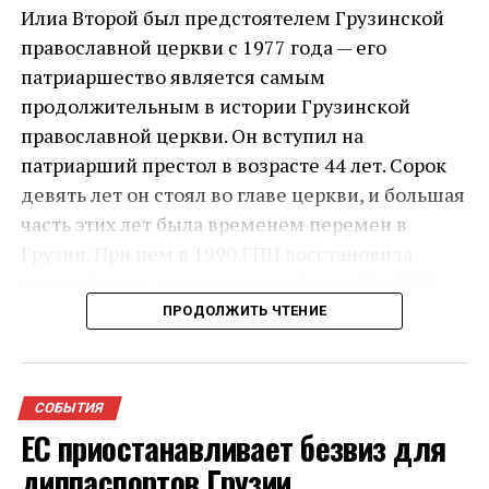
Илиа Второй был предстоятелем Грузинской
православной церкви с 1977 года — его
патриаршество является самым
продолжительным в истории Грузинской
православной церкви. Он вступил на
патриарший престол в возрасте 44 лет. Сорок
девять лет он стоял во главе церкви, и большая
часть этих лет была временем перемен в
Грузии. При нем в 1990 ГПЦ восстановила
автокефалию, упраздненную Россией в 1811
году.
ПРОДОЛЖИТЬ ЧТЕНИЕ
Состояние здоровья 93-летнего главы Церкви
резко ухудшилось в ночь на 17 марта: он был
СОБЫТИЯ
доставлен в Кавказский медицинский центр с
ЕС приостанавливает безвиз для
массивным внутренним кровотечением. Илиа
диппаспортов Грузии
Второй скончался в больнице около девяти