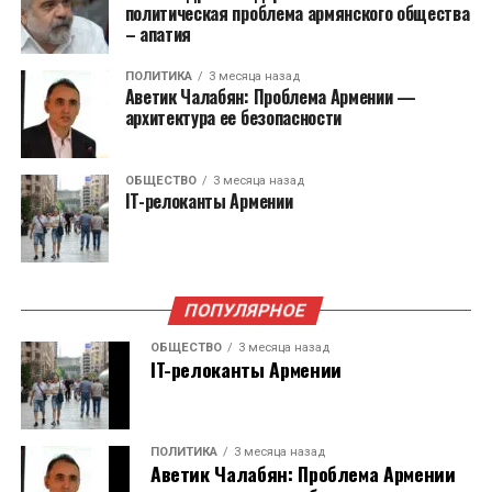
политическая проблема армянского общества
Также принято решение упразднить институт
– апатия
бизнесомбудсмена. Он перестанет
ПОЛИТИКА
3 месяца назад
существовать с 1 января 2026 года. Функции на
Аветик Чалабян: Проблема Армении —
себя возьмет Министерство экономики.
архитектура ее безопасности
Служба защиты персональных данных и
ОБЩЕСТВО
3 месяца назад
Антикоррупционное бюро были учреждены
IT-релоканты Армении
для выполнения рекомендаций Европейского
Союза в 2023 году.
ПОПУЛЯРНОЕ
ОБЩЕСТВО
3 месяца назад
IT-релоканты Армении
ПОЛИТИКА
3 месяца назад
Аветик Чалабян: Проблема Армении