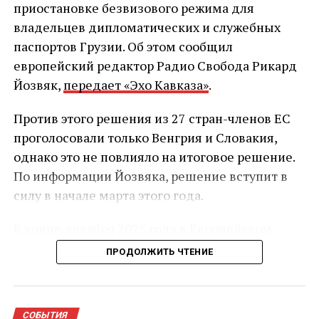
приостановке безвизового режима для
владельцев дипломатических и служебных
паспортов Грузии. Об этом сообщил
европейский редактор Радио Свобода Рикард
Йозвяк,
передает «Эхо Кавказа»
.
Против этого решения из 27 стран-членов ЕС
проголосовали только Венгрия и Словакия,
однако это не повлияло на итоговое решение.
По информации Йозвяка, решение вступит в
силу в начале марта этого года.
В конце декабря 2025 года в Европейском
союзе начал действовать обновлённый
ПРОДОЛЖИТЬ ЧТЕНИЕ
механизм приостановки безвизового режима.
После его утверждения стало известно, что он
может затронуть Грузию — на фоне
СОБЫТИЯ