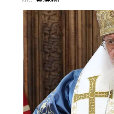
Автор:
NewCaucasus