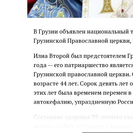
В Грузии объявлен национальный т
Грузинской Православной церкви,
Илиа Второй был предстоятелем Г
года — его патриаршество являет
Грузинской православной церкви. 
возрасте 44 лет. Сорок девять лет 
этих лет была временем перемен в
автокефалию, упраздненную Россие
Состояние здоровья 93-летнего гл
марта: он был доставлен в Кавка