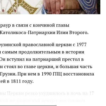
раур в связи с кончиной главы
 Католикоса-Патриархии Илии Второго.
рузинской православной церкви с 1977
ся самым продолжительным в истории
Он вступил на патриарший престол в
он стоял во главе церкви, и большая часть
 Грузии. При нем в 1990 ГПЦ восстановила
й в 1811 году.
авы Церкви резко ухудшилось в ночь на 17
зский медицинский центр с массивным