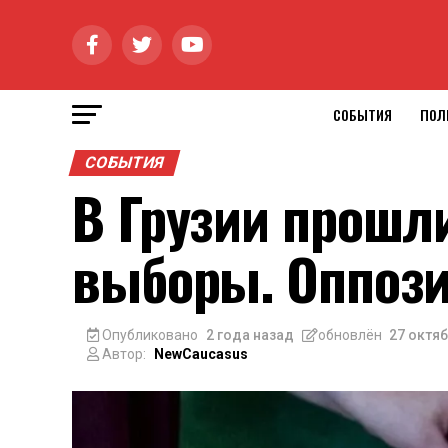
СОБЫТИЯ
ПОЛ
СОБЫТИЯ
В Грузии прошл
выборы. Оппози
Опубликовано
2 года назад
обновлён
27 октяб
Автор:
NewCaucasus